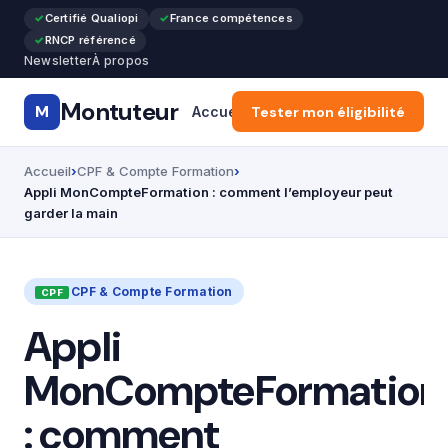
Certifié Qualiopi
France compétences
RNCP référencé
Newsletter
À propos
Montuteur
M
Accueil
Tester mon éligibilité
Formation Pro & Cours
Accueil
CPF & Compte Formation
Appli MonCompteFormation : comment l’employeur peut
garder la main
CPF & Compte Formation
Appli
MonCompteFormation
: comment