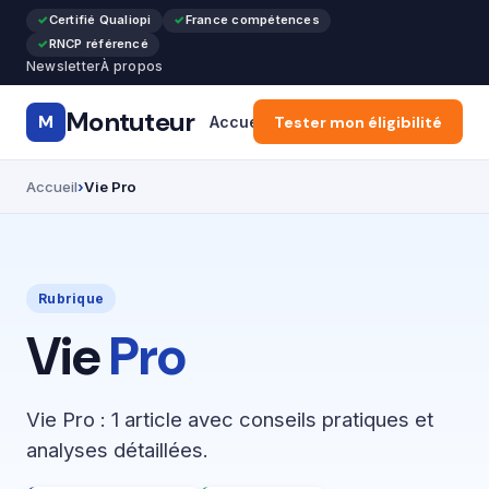
Certifié Qualiopi
France compétences
RNCP référencé
Newsletter
À propos
Montuteur
M
Accueil
Tester mon éligibilité
CPF & Compte Formatio
Accueil
Vie Pro
Rubrique
Vie
Pro
Vie Pro : 1 article avec conseils pratiques et
analyses détaillées.