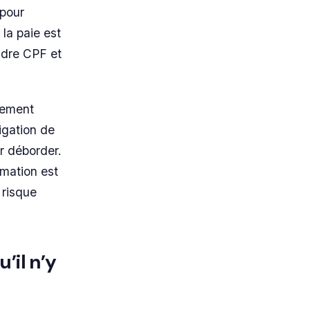
 pour
 la paie est
ondre CPF et
glement
igation de
er déborder.
rmation est
 risque
’il n’y