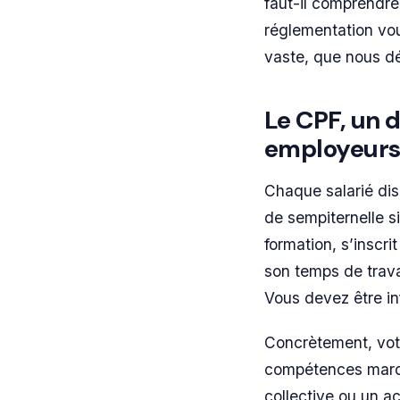
faut-il comprendre 
réglementation vou
vaste, que nous d
Le CPF, un d
employeur
Chaque salarié di
de sempiternelle sig
formation, s’inscr
son temps de travai
Vous devez être in
Concrètement, vot
compétences mardi 
collective ou un a