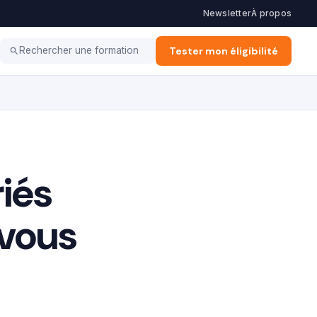
Newsletter
À propos
ation d'Entreprise
Alternance & Stage
Tester mon éligibilité
Vie Pro
Rechercher une formation
iés
 vous