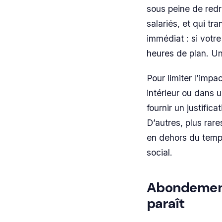
sous peine de redr
salariés, et qui tr
immédiat : si votr
heures de plan. Un
Pour limiter l’imp
intérieur ou dans 
fournir un justific
D’autres, plus rar
en dehors du temps 
social.
Abondement e
paraît