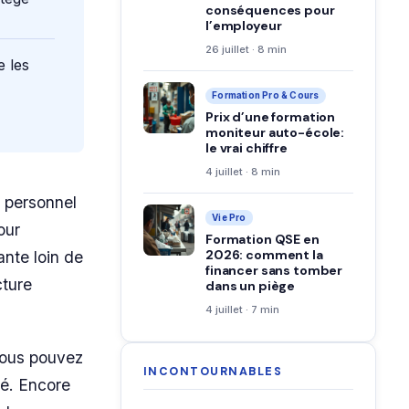
conséquences pour
l’employeur
26 juillet · 8 min
e les
Formation Pro & Cours
Prix d’une formation
moniteur auto-école:
le vrai chiffre
4 juillet · 8 min
e personnel
Vie Pro
our
Formation QSE en
2026: comment la
ante loin de
financer sans tomber
cture
dans un piège
4 juillet · 7 min
 Vous pouvez
INCONTOURNABLES
té. Encore