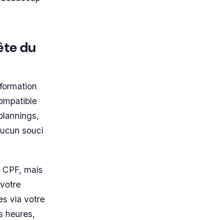
ête du
 formation
ompatible
plannings,
 aucun souci
e CPF, mais
 votre
s via votre
s heures,