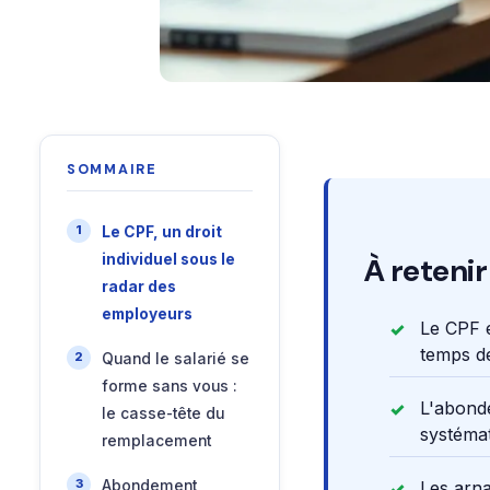
SOMMAIRE
Le CPF, un droit
individuel sous le
À retenir
radar des
employeurs
Le CPF e
temps de
Quand le salarié se
forme sans vous :
L'abonde
le casse-tête du
systémat
remplacement
Abondement
Les arna