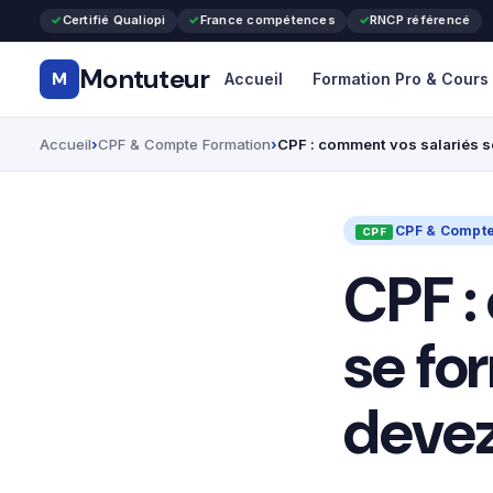
Certifié Qualiopi
France compétences
RNCP référencé
Montuteur
M
Accueil
Formation Pro & Cours
Accueil
CPF & Compte Formation
CPF : comment vos salariés s
CPF & Compte
CPF :
se fo
devez