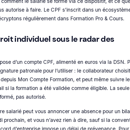
comment le salarié se forme via ce dispositif, et ce que
s autorise à faire. Le CPF s’inscrit dans un écosystèm
écryptons régulièrement dans Formation Pro & Cours.
roit individuel sous le radar des
s
spose d’un compte CPF, alimenté en euros via la DSN. 
nature patronale pour l’utiliser : le collaborateur choisit
it depuis Mon Compte Formation, et peut même suivre le
l si la formation a été validée comme éligible. La seule 
formé, pas autorisé.
re salarié peut vous annoncer une absence pour un bil
prochain, et vous n’avez rien à dire, sauf si la conven
ccord d’entreprise impose un délai de prévenance. Pou