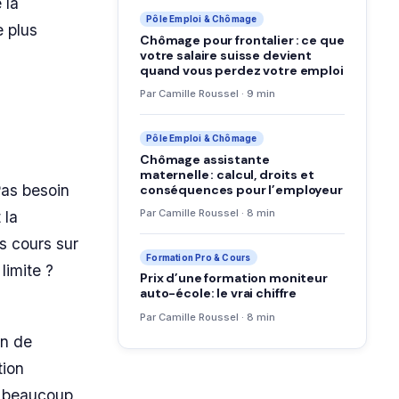
 la
Pôle Emploi & Chômage
e plus
Chômage pour frontalier : ce que
votre salaire suisse devient
quand vous perdez votre emploi
Par Camille Roussel · 9 min
Pôle Emploi & Chômage
Chômage assistante
maternelle : calcul, droits et
Pas besoin
conséquences pour l’employeur
Par Camille Roussel · 8 min
 la
s cours sur
Formation Pro & Cours
limite ?
Prix d’une formation moniteur
auto-école: le vrai chiffre
Par Camille Roussel · 8 min
an de
tion
r beaucoup