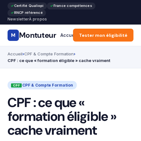
Certifié Qualiopi
France compétences
RNCP référencé
Newsletter
À propos
Montuteur
M
Accueil
Tester mon éligibilité
Formation Pro & Cours
Accueil
CPF & Compte Formation
CPF : ce que « formation éligible » cache vraiment
CPF & Compte Formation
CPF : ce que «
formation éligible »
cache vraiment