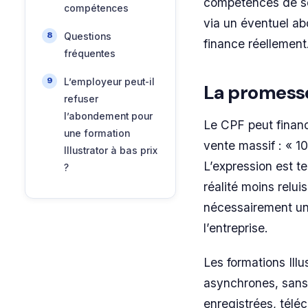
compétences de so
compétences
via un éventuel ab
Questions
finance réellement
fréquentes
L’employeur peut-il
La promesse 
refuser
l’abondement pour
Le CPF peut financ
une formation
vente massif : « 1
Illustrator à bas prix
L’expression est 
?
réalité moins relu
nécessairement une
l’entreprise.
Les formations Ill
asynchrones, sans 
enregistrées, télé