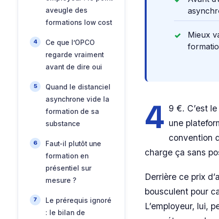
asynchr
aveugle des
formations low cost
Mieux va
Ce que l’OPCO
formatio
regarde vraiment
avant de dire oui
Quand le distanciel
asynchrone vide la
4
9 €. C’est le
formation de sa
une platefor
substance
convention 
Faut-il plutôt une
charge ça sans po
formation en
présentiel sur
Derrière ce prix d
mesure ?
bousculent pour ca
Le prérequis ignoré
L’employeur, lui, p
: le bilan de