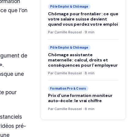
ormation
Pôle Emploi & Chômage
ce que l’on
Chômage pour frontalier : ce que
votre salaire suisse devient
quand vous perdez votre emploi
Par Camille Roussel · 9 min
Pôle Emploi & Chômage
Chômage assistante
argument de
maternelle : calcul, droits et
».
conséquences pour l’employeur
masque une
Par Camille Roussel · 8 min
Formation Pro & Cours
te pour
Prix d’une formation moniteur
auto-école: le vrai chiffre
Par Camille Roussel · 8 min
stanciels
vidéos pré-
 une