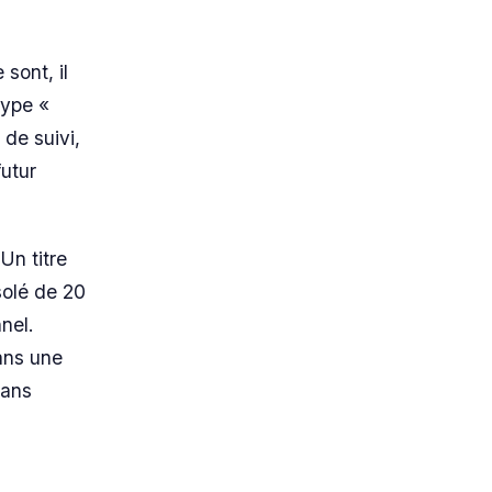
 sont, il
type «
 de suivi,
utur
Un titre
solé de 20
nel.
dans une
sans