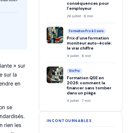
conséquences pour
l’employeur
26 juillet · 8 min
Formation Pro & Cours
Prix d’une formation
moniteur auto-école:
le vrai chiffre
4 juillet · 8 min
fiante » sur
Vie Pro
 sur la
Formation QSE en
2026: comment la
endre en
financer sans tomber
dans un piège
4 juillet · 7 min
on se
andardisés.
INCONTOURNABLES
 rien les