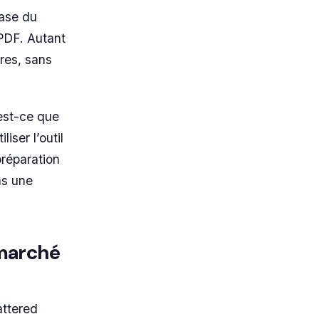
base du
 PDF. Autant
res, sans
’est-ce que
liser l’outil
préparation
as une
 marché
attered