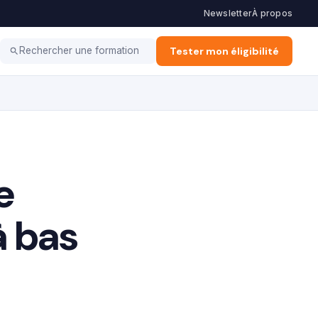
Newsletter
À propos
ation d'Entreprise
Alternance & Stage
Tester mon éligibilité
Vie Pro
Rechercher une formation
e
à bas