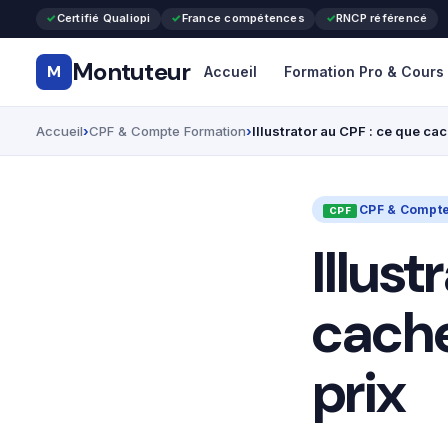
Certifié Qualiopi
France compétences
RNCP référencé
Montuteur
M
Accueil
Formation Pro & Cours
Accueil
CPF & Compte Formation
Illustrator au CPF : ce que ca
CPF & Compte
Illust
cache
prix