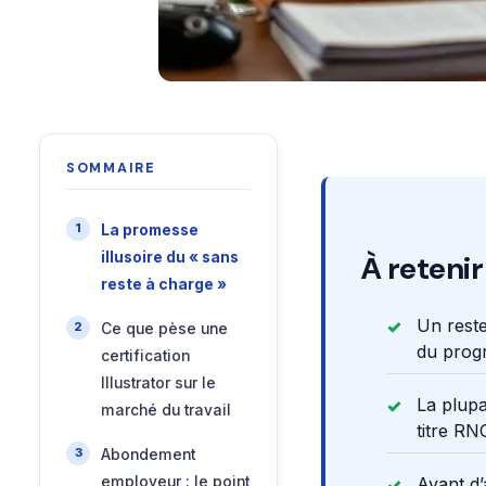
SOMMAIRE
La promesse
illusoire du « sans
À retenir
reste à charge »
Un reste
Ce que pèse une
du prog
certification
Illustrator sur le
La plupa
marché du travail
titre R
Abondement
employeur : le point
Avant d’