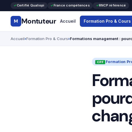
Certifié Qualiopi
France compétences
RNCP référencé
Montuteur
M
Accueil
Formation Pro & Cours
Accueil
Formation Pro & Cours
Formations management : pourqu
Formation Pr
Form
pourq
chang