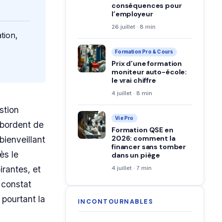
conséquences pour
l’employeur
26 juillet · 8 min
tion,
Formation Pro & Cours
Prix d’une formation
moniteur auto-école:
le vrai chiffre
4 juillet · 8 min
stion
Vie Pro
ébordent de
Formation QSE en
2026: comment la
ienveillant
financer sans tomber
ès le
dans un piège
rantes, et
4 juillet · 7 min
 constat
 pourtant la
INCONTOURNABLES