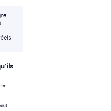
gre
u
éels.
u’ils
reen
peut