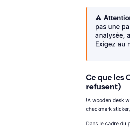
⚠️
Attentio
pas une par
analysée, a
Exigez au 
Ce que les 
refusent)
!A wooden desk wit
checkmark sticker,
Dans le cadre du 