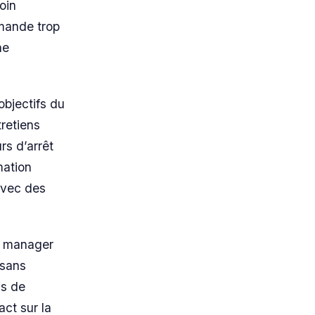
oin
mande trop
ne
 objectifs du
tretiens
rs d’arrêt
mation
avec des
ur manager
 sans
us de
act sur la