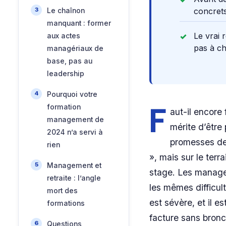
concrets
Le chaînon
manquant : former
Le vrai 
aux actes
pas à ch
managériaux de
base, pas au
leadership
Pourquoi votre
F
formation
aut-il encore
management de
mérite d’être
2024 n’a servi à
promesses de 
rien
», mais sur le ter
Management et
stage. Les manager
retraite : l’angle
les mêmes difficult
mort des
est sévère, et il 
formations
facture sans bronc
Questions