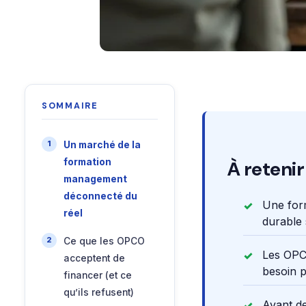
SOMMAIRE
Un marché de la
formation
À retenir
management
déconnecté du
Une for
réel
durable 
Ce que les OPCO
Les OPCO
acceptent de
besoin p
financer (et ce
qu’ils refusent)
Avant de