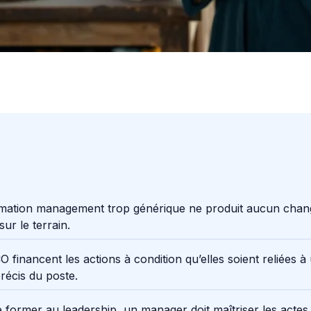
mation management trop générique ne produit aucun cha
sur le terrain.
 financent les actions à condition qu’elles soient reliées à
récis du poste.
 former au leadership, un manager doit maîtriser les actes