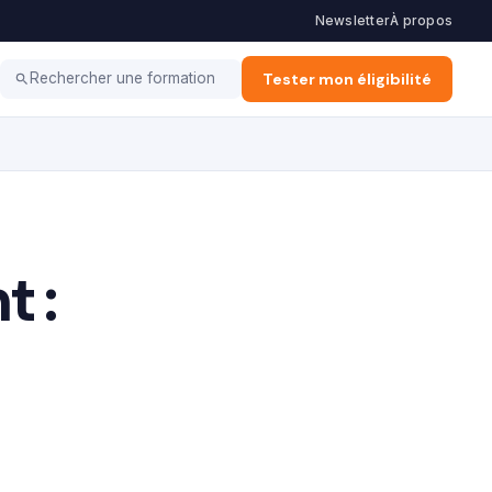
Newsletter
À propos
ation d'Entreprise
Alternance & Stage
Tester mon éligibilité
Vie Pro
Rechercher une formation
 :