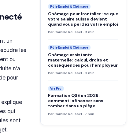
Pôle Emploi & Chômage
Chômage pour frontalier : ce que
nnecté
votre salaire suisse devient
quand vous perdez votre emploi
Par Camille Roussel · 9 min
nt un
Pôle Emploi & Chômage
ésoudre les
Chômage assistante
ment ou
maternelle : calcul, droits et
conséquences pour l’employeur
duite n’a
Par Camille Roussel · 8 min
ode pour
Vie Pro
Formation QSE en 2026:
comment la financer sans
 explique
tomber dans un piège
mes qui
Par Camille Roussel · 7 min
les sont
get.