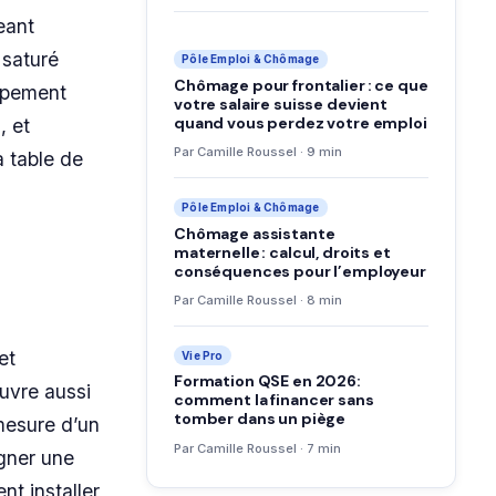
eant
 saturé
Pôle Emploi & Chômage
Chômage pour frontalier : ce que
oppement
votre salaire suisse devient
quand vous perdez votre emploi
, et
Par Camille Roussel · 9 min
a table de
Pôle Emploi & Chômage
Chômage assistante
maternelle : calcul, droits et
conséquences pour l’employeur
Par Camille Roussel · 8 min
et
Vie Pro
Formation QSE en 2026:
ouvre aussi
comment la financer sans
tomber dans un piège
mesure d’un
Par Camille Roussel · 7 min
gner une
t installer