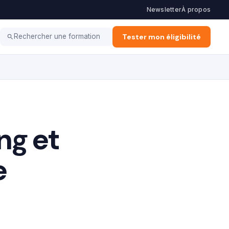
Newsletter
À propos
ation d'Entreprise
Alternance & Stage
Tester mon éligibilité
Vie Pro
Rechercher une formation
ng et
e