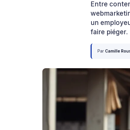
Entre conte
webmarketin
un employeu
faire piéger.
Par
Camille Rou