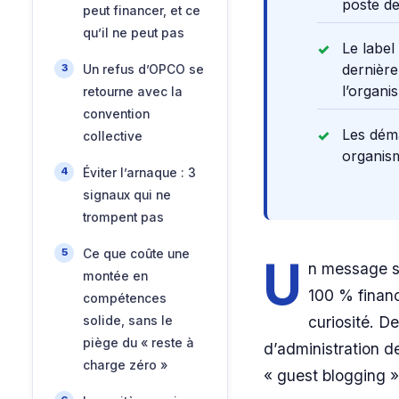
poste de 
peut financer, et ce
qu’il ne peut pas
Le label
dernière
Un refus d’OPCO se
l’organi
retourne avec la
convention
Les dém
collective
organism
Éviter l’arnaque : 3
signaux qui ne
trompent pas
Ce que coûte une
U
n message s
montée en
100 % financ
compétences
curiosité. D
solide, sans le
piège du « reste à
d’administration d
charge zéro »
« guest blogging »