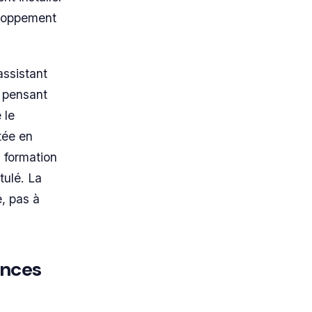
eloppement
assistant
 pensant
 le
tée en
a formation
tulé. La
, pas à
ences