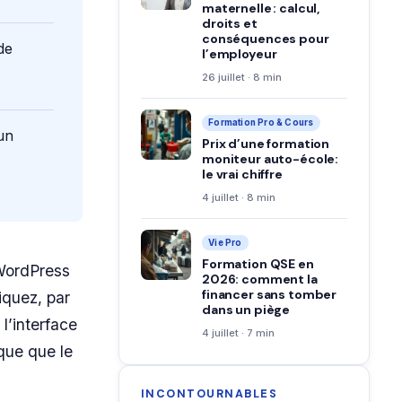
maternelle : calcul,
droits et
conséquences pour
de
l’employeur
26 juillet · 8 min
Formation Pro & Cours
un
Prix d’une formation
moniteur auto-école:
le vrai chiffre
4 juillet · 8 min
Vie Pro
Formation QSE en
 WordPress
2026: comment la
financer sans tomber
iquez, par
dans un piège
l’interface
4 juillet · 7 min
que que le
INCONTOURNABLES