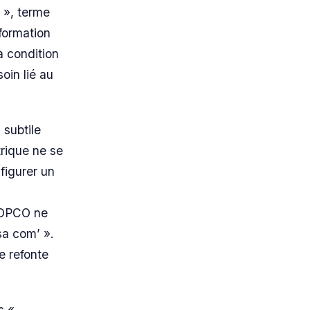
 », terme
formation
à condition
oin lié au
subtile
rique ne se
figurer un
s OPCO ne
sa com’ ».
e refonte
s «