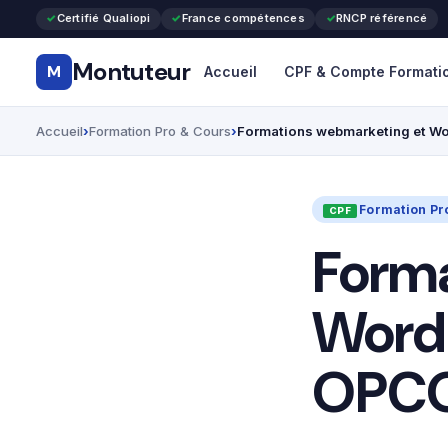
Certifié Qualiopi
France compétences
RNCP référencé
Montuteur
M
Accueil
CPF & Compte Formati
Accueil
Formation Pro & Cours
Formations webmarketing et Wor
Formation Pr
Forma
WordP
OPCO