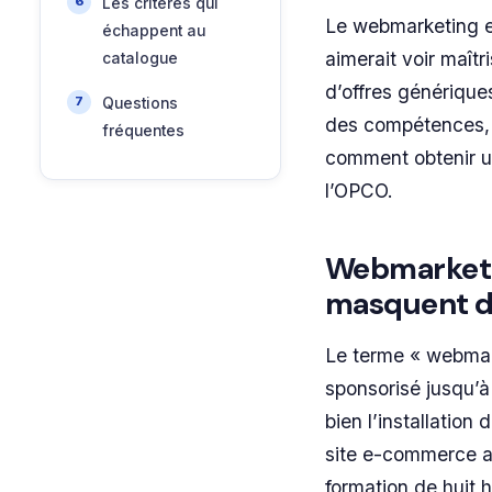
Les critères qui
Le webmarketing e
échappent au
aimerait voir maît
catalogue
d’offres génériqu
Questions
des compétences, i
fréquentes
comment obtenir un
l’OPCO.
Webmarketi
masquent de
Le terme « webmark
sponsorisé jusqu’à 
bien l’installatio
site e-commerce a
formation de huit 