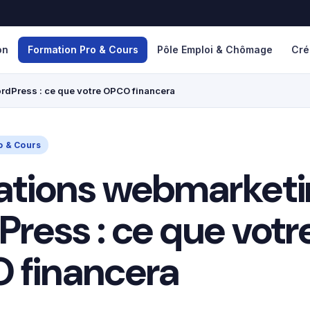
on
Formation Pro & Cours
Pôle Emploi & Chômage
Cré
dPress : ce que votre OPCO financera
o & Cours
tions webmarketi
ress : ce que votr
 financera