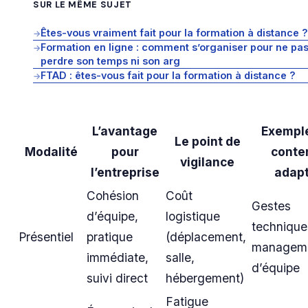
SUR LE MÊME SUJET
Êtes-vous vraiment fait pour la formation à distance ?
→
Formation en ligne : comment s’organiser pour ne pa
→
perdre son temps ni son arg
FTAD : êtes-vous fait pour la formation à distance ?
→
L’avantage
Exempl
Le point de
Modalité
pour
conte
vigilance
l’entreprise
adap
Cohésion
Coût
Gestes
d’équipe,
logistique
technique
Présentiel
pratique
(déplacement,
managem
immédiate,
salle,
d’équipe
suivi direct
hébergement)
Fatigue