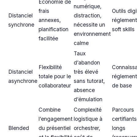
Économie de
numérique,
frais
Outils dig
Distanciel
distraction,
annexes,
réglement
synchrone
nécessite un
planification
soft skills
environnement
facilitée
calme
Taux
d’abandon
Flexibilité
Connaiss
Distanciel
très élevé
totale pour le
réglement
asynchrone
sans tutorat,
collaborateur
de base
absence
d’émulation
Combine
Complexité
Parcours
l’engagement
logistique à
certifiants
Blended
du présentiel
orchestrer,
longs