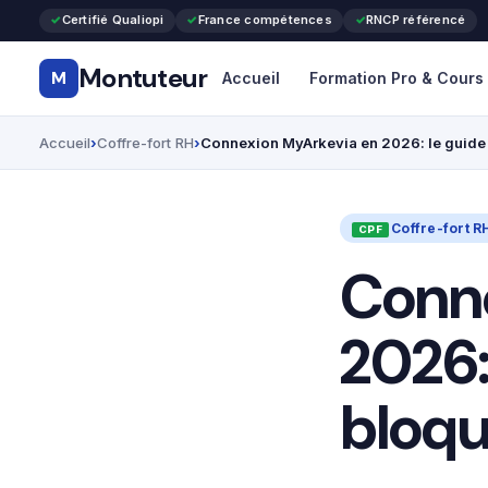
Certifié Qualiopi
France compétences
RNCP référencé
Montuteur
M
Accueil
Formation Pro & Cours
Accueil
Coffre-fort RH
Connexion MyArkevia en 2026: le guide p
Coffre-fort R
Conn
2026:
bloqu