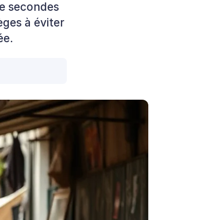
te secondes
èges à éviter
ée.