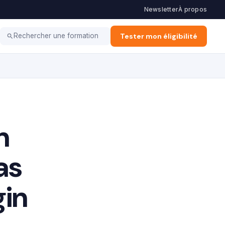
Newsletter
À propos
ation d'Entreprise
Alternance & Stage
Tester mon éligibilité
Vie Pro
Rechercher une formation
n
as
gin