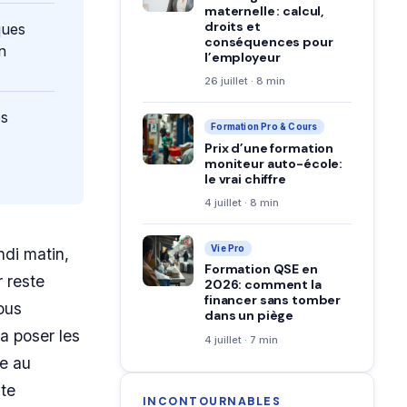
maternelle : calcul,
droits et
ques
conséquences pour
n
l’employeur
26 juillet · 8 min
es
Formation Pro & Cours
Prix d’une formation
moniteur auto-école:
le vrai chiffre
4 juillet · 8 min
Vie Pro
ndi matin,
Formation QSE en
 reste
2026: comment la
financer sans tomber
vous
dans un piège
a poser les
4 juillet · 7 min
re au
nte
INCONTOURNABLES