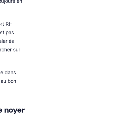
toujours en
ort RH
est pas
lariés
ercher sur
ure dans
z au bon
e noyer