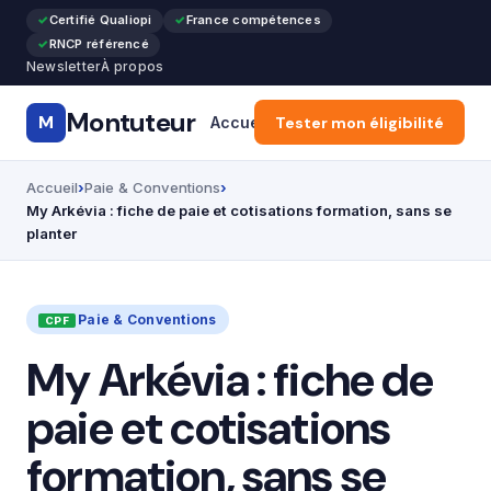
Certifié Qualiopi
France compétences
RNCP référencé
Newsletter
À propos
Montuteur
M
Accueil
Tester mon éligibilité
CPF & Compte Formatio
Accueil
Paie & Conventions
My Arkévia : fiche de paie et cotisations formation, sans se
planter
Paie & Conventions
My Arkévia : fiche de
paie et cotisations
formation, sans se