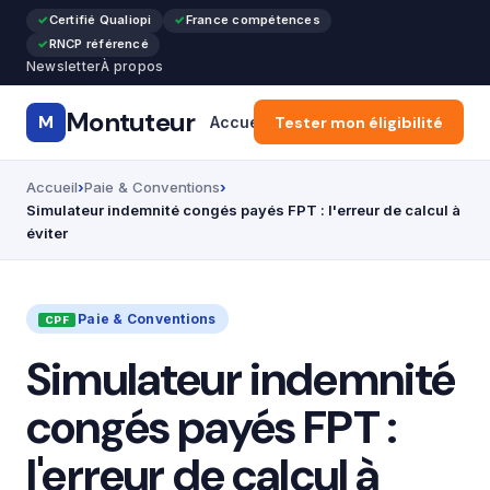
Certifié Qualiopi
France compétences
RNCP référencé
Newsletter
À propos
Montuteur
M
Accueil
Tester mon éligibilité
Formation Pro & Cours
Accueil
Paie & Conventions
Simulateur indemnité congés payés FPT : l'erreur de calcul à
éviter
Paie & Conventions
Simulateur indemnité
congés payés FPT :
l'erreur de calcul à