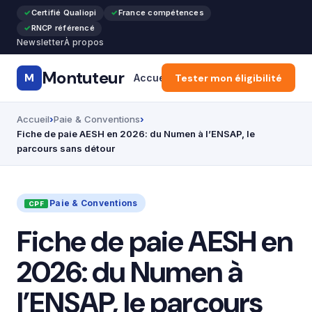
Certifié Qualiopi
France compétences
RNCP référencé
Newsletter
À propos
Montuteur
M
Accueil
Tester mon éligibilité
CPF & Compte Formatio
Accueil
Paie & Conventions
Fiche de paie AESH en 2026: du Numen à l’ENSAP, le
parcours sans détour
Paie & Conventions
Fiche de paie AESH en
2026: du Numen à
l’ENSAP, le parcours